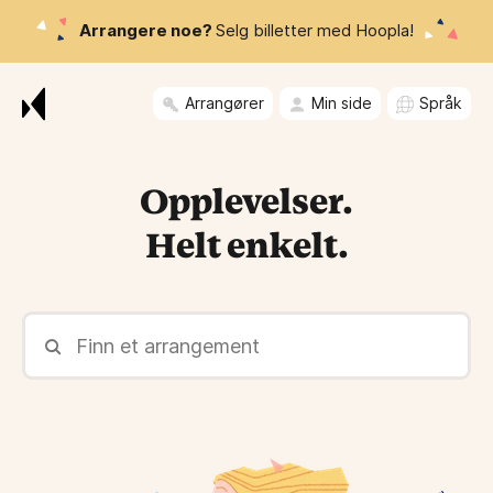
Arrangere noe?
Selg billetter med Hoopla!
Arrangører
Min side
Språk
Opplevelser
.
Helt enkelt.